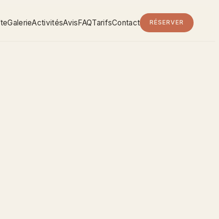
îte
Galerie
Activités
Avis
FAQ
Tarifs
Contact
RÉSERVER