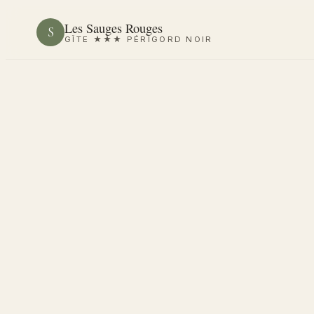
Aller
Les Sauges Rouges
S
au
GÎTE ★★★ PÉRIGORD NOIR
contenu