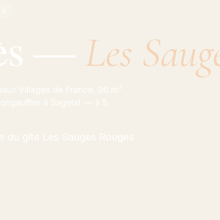
ÈS
vès —
Les Saug
Beaux Villages de France. 96 m²
ongauffier à Sagelat — à 5