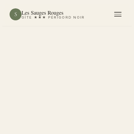
Aller
Les Sauges Rouges
au
S
GÎTE ★★★ PÉRIGORD NOIR
contenu